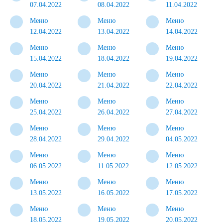
07.04.2022
08.04.2022
11.04.2022
Меню
Меню
Меню
12.04.2022
13.04.2022
14.04.2022
Меню
Меню
Меню
15.04.2022
18.04.2022
19.04.2022
Меню
Меню
Меню
20.04.2022
21.04.2022
22.04.2022
Меню
Меню
Меню
25.04.2022
26.04.2022
27.04.2022
Меню
Меню
Меню
28.04.2022
29.04.2022
04.05.2022
Меню
Меню
Меню
06.05.2022
11.05.2022
12.05.2022
Меню
Меню
Меню
13.05.2022
16.05.2022
17.05.2022
Меню
Меню
Меню
18.05.2022
19.05.2022
20.05.2022