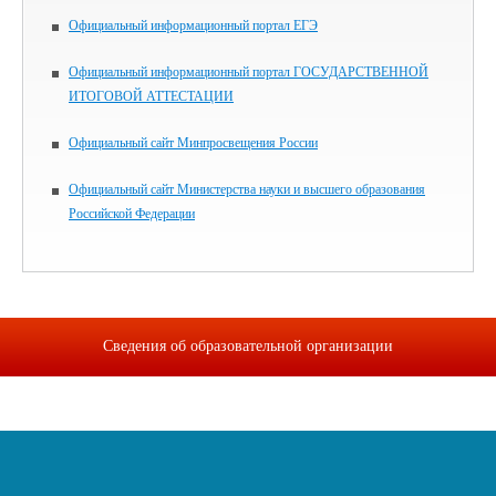
Официальный информационный портал ЕГЭ
Официальный информационный портал ГОСУДАРСТВЕННОЙ
ИТОГОВОЙ АТТЕСТАЦИИ
Официальный сайт Минпросвещения России
Официальный сайт Министерства науки и высшего образования
Российской Федерации
Сведения об образовательной организации