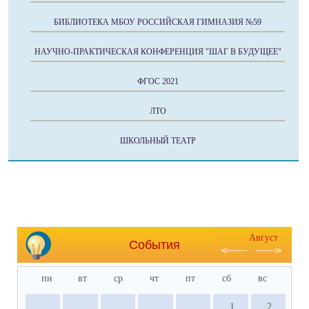
БИБЛИОТЕКА МБОУ РОССИЙСКАЯ ГИМНАЗИЯ №59
НАУЧНО-ПРАКТИЧЕСКАЯ КОНФЕРЕНЦИЯ "ШАГ В БУДУЩЕЕ"
ФГОС 2021
ЛТО
ШКОЛЬНЫЙ ТЕАТР
Август
События
пн
вт
ср
чт
пт
сб
вс
1
2