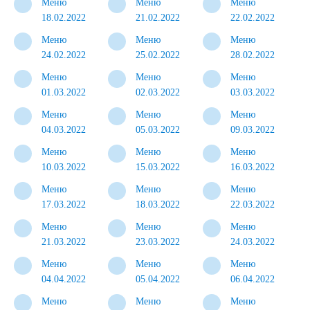
Меню
Меню
Меню
18.02.2022
21.02.2022
22.02.2022
Меню
Меню
Меню
24.02.2022
25.02.2022
28.02.2022
Меню
Меню
Меню
01.03.2022
02.03.2022
03.03.2022
Меню
Меню
Меню
04.03.2022
05.03.2022
09.03.2022
Меню
Меню
Меню
10.03.2022
15.03.2022
16.03.2022
Меню
Меню
Меню
17.03.2022
18.03.2022
22.03.2022
Меню
Меню
Меню
21.03.2022
23.03.2022
24.03.2022
Меню
Меню
Меню
04.04.2022
05.04.2022
06.04.2022
Меню
Меню
Меню