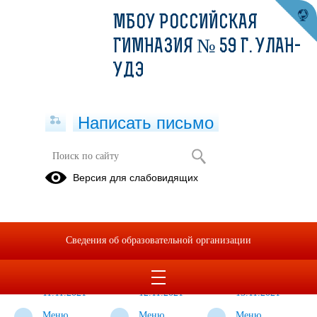
МБОУ РОССИЙСКАЯ
ГИМНАЗИЯ № 59 Г. УЛАН-
УДЭ
Написать письмо
food
Версия для слабовидящих
Меню
Меню
Меню
19.05.2021
20.05.2021
21.05.2021
Меню
Меню
Меню
Сведения об образовательной организации
08.11.2021
09.11.2021
10.11.2021
Меню
Меню
Меню
11.11.2021
12.11.2021
15.11.2021
Меню
Меню
Меню