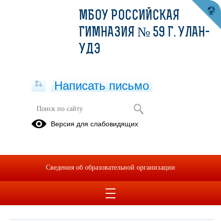
МБОУ РОССИЙСКАЯ
ГИМНАЗИЯ № 59 Г. УЛАН-
УДЭ
Написать письмо
Обращения граждан
Версия для слабовидящих
При помощи данного сервиса вы можете узнать о ходе
рассмотрения вашего обращения, для этого необходимо ввести
номер обращения, присвоенный сервисом в автоматическом
Сведения об образовательной организации
режиме при подаче обращения через электронную форму. Номер
обращения отправляется на электронный адрес, который вы
указывали при подаче обращения в электронной форме.