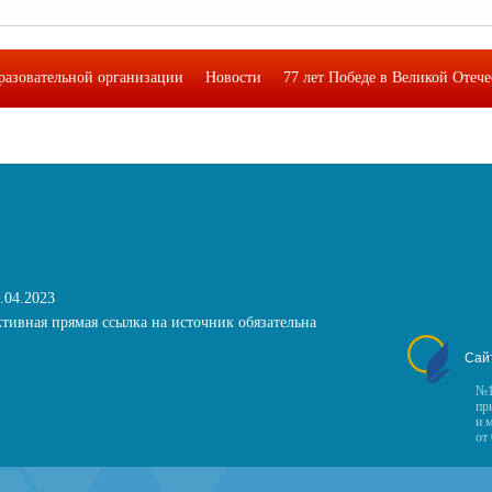
разовательной организации
Новости
77 лет Победе в Великой Отеч
кая лаборатория функциональной грамотности подростков"
Фотоальб
.04.2023
тивная прямая ссылка на источник обязательна
Сай
№1
пр
и 
от