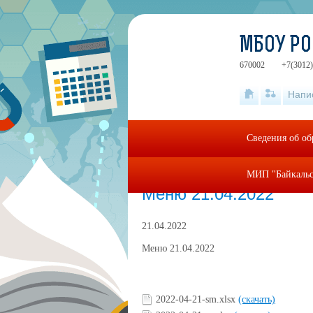
МБОУ РО
670002
+7(3012)
Напи
Сведения об об
МИП "Байкальс
Главная
»
food
»
Меню 21.04.2022
Меню 21.04.2022
21.04.2022
Меню 21.04.2022
2022-04-21-sm.xlsx
(скачать)