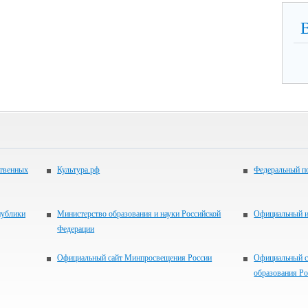
ственных
Культура.рф
Федеральный по
публики
Министерство образования и науки Российской
Официальный 
Федерации
Официальный сайт Минпросвещения России
Официальный с
образования Р