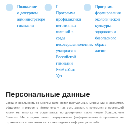
Положение

Программа
о дежурном
Программа
формирования
администраторе
профилактики
экологической
гимназии
негативных
культуры,
явлений в
здорового и
среде
безопасного
несовершеннолетних
образа
учащихся в
жизни
Российской
гимназии
№59 г.Улан-
Удэ
Персональные данные
Сегодня реальность во многом заменяется виртуальным миром. Мы знакомимся,
общаемся и играем в Интернете; у нас есть друзья, с которыми в настоящей
жизни мы никогда не встречались, но доверяемся таким людям больше, чем
близким. Мы создаем своего виртуального (информационного) прототипа на
страничках в социальных сетях, выкладывая информацию о себе.