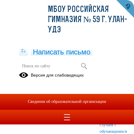
МБОУ РОССИЙСКАЯ
ГИМНАЗИЯ № 59 Г. УЛАН-
УДЭ
Написать письмо
Политика обработки и защиты
Версия для слабовидящих
персональных данных
Политика
Положение
Положение
обработки и
об
о порядке
Сведения об образовательной организации
защиты
организации
расследования
персональных
дежурства в
и учета
данных
гимназии
несчастных
случаев с
обучающимися