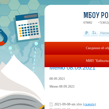
МБОУ РО
670002
+7(3012)
Напи
Сведения об об
МИП "Байкальс
Главная
»
food
»
Меню 08.09.2021
Меню 08.09.2021
08.09.2021
Меню 08.09.2021
2021-09-08-sm.xlsx
(скачать)