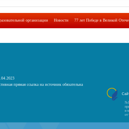
разовательной организации
Новости
77 лет Победе в Великой Отеч
кая лаборатория функциональной грамотности подростков"
Фотоальб
.04.2023
тивная прямая ссылка на источник обязательна
Сай
№1
пр
и 
от