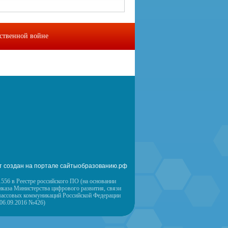
ественной войне
омы
Контакты
т создан на портале сайтыобразованию.рф
556 в Реестре российского ПО (на основании
иказа Министерства цифрового развития, связи
массовых коммуникаций Российской Федерации
 06.09.2016 №426)