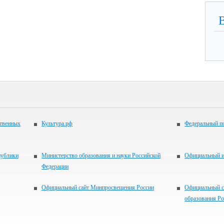
ственных
Культура.рф
Федеральный по
публики
Министерство образования и науки Российской
Официальный 
Федерации
Официальный сайт Минпросвещения России
Официальный с
образования Р