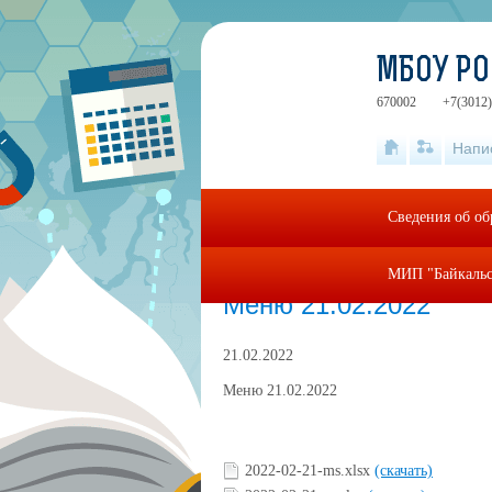
МБОУ РО
670002
+7(3012)
Напи
Сведения об об
МИП "Байкальс
Главная
»
food
»
Меню 21.02.2022
Меню 21.02.2022
21.02.2022
Меню 21.02.2022
2022-02-21-ms.xlsx
(скачать)