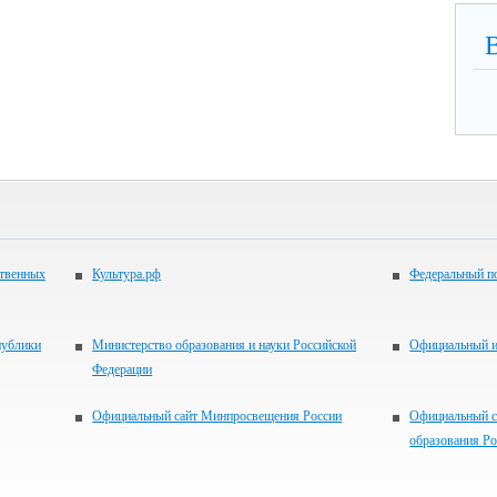
ственных
Культура.рф
Федеральный по
публики
Министерство образования и науки Российской
Официальный 
Федерации
Официальный сайт Минпросвещения России
Официальный с
образования Р