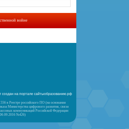
ественной войне
омы
Контакты
т создан на портале сайтыобразованию.рф
556 в Реестре российского ПО (на основании
иказа Министерства цифрового развития, связи
массовых коммуникаций Российской Федерации
 06.09.2016 №426)