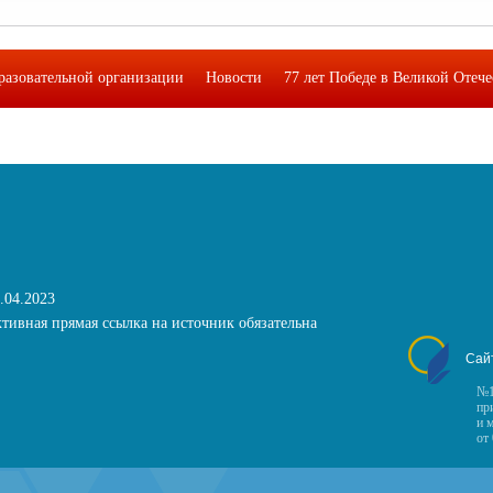
разовательной организации
Новости
77 лет Победе в Великой Отеч
кая лаборатория функциональной грамотности подростков"
Фотоальб
.04.2023
тивная прямая ссылка на источник обязательна
Сай
№1
пр
и 
от