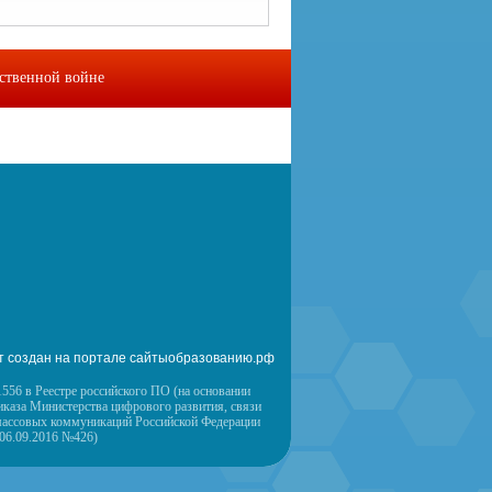
ественной войне
омы
Контакты
т создан на портале сайтыобразованию.рф
556 в Реестре российского ПО (на основании
иказа Министерства цифрового развития, связи
массовых коммуникаций Российской Федерации
 06.09.2016 №426)