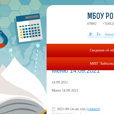
МБОУ РО
670002
+7(3012)
Напи
Сведения об об
МИП "Байкальс
Главная
»
food
»
Меню 14.09.2021
Меню 14.09.2021
14.09.2021
Меню 14.09.2021
2021-09-14-sm.xlsx
(скачать)