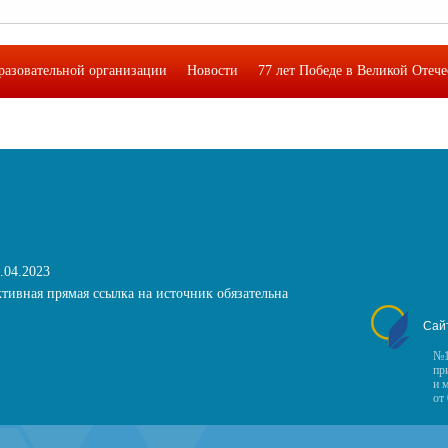
разовательной организации
Новости
77 лет Победе в Великой Отеч
кая лаборатория функциональной грамотности подростков"
Фотоальб
.04.2023
тивная прямая ссылка на источник обязательна
Сай
№1
пр
и 
от