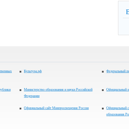
ственных
Культура.рф
Федеральный по
публики
Министерство образования и науки Российской
Официальный 
Федерации
Официальный сайт Минпросвещения России
Официальный с
образования Р