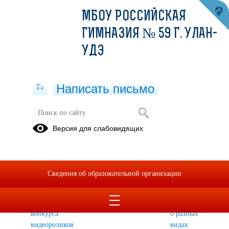
МБОУ РОССИЙСКАЯ
ГИМНАЗИЯ № 59 Г. УЛАН-
УДЭ
Написать письмо
Школьный спортивный клуб "Атлеты
Версия для слабовидящих
РГ"
Спортивный
Документы
Спортивный
марафон
ШСК
марафон.
Сведения об образовательной организации
2021
"Атлеты РГ"
Конкурсные
продолжается:
видеоролики
анонс
5-9 классов
конкурса
о разных
видеороликов
видах