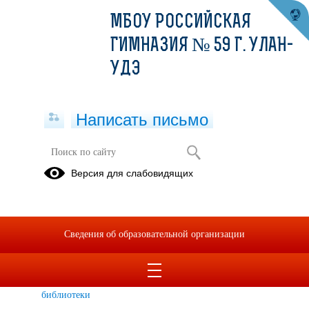
МБОУ РОССИЙСКАЯ
ГИМНАЗИЯ № 59 Г. УЛАН-
УДЭ
Написать письмо
Библиотека МБОУ Российская
Версия для слабовидящих
гимназия №59
Перечень
Неделя
Паспорт
учебников
детской
библиотеки
Сведения об образовательной организации
на 2021г.
книги 2022
План
Правила
День
работы
библиотеки
книгодарения
библиотеки