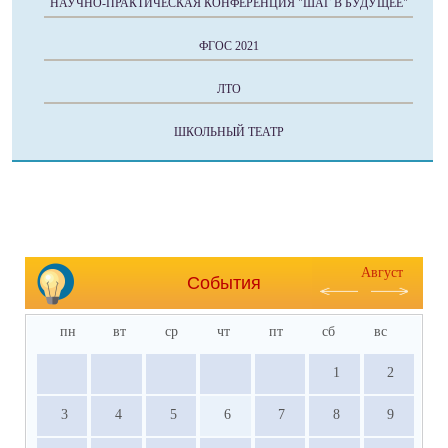
НАУЧНО-ПРАКТИЧЕСКАЯ КОНФЕРЕНЦИЯ "ШАГ В БУДУЩЕЕ"
ФГОС 2021
ЛТО
ШКОЛЬНЫЙ ТЕАТР
Август
События
пн
вт
ср
чт
пт
сб
вс
1
2
3
4
5
6
7
8
9