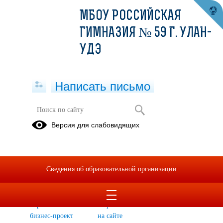
МБОУ РОССИЙСКАЯ
ГИМНАЗИЯ № 59 Г. УЛАН-
УДЭ
Написать письмо
Архив раздела Новости
Версия для слабовидящих
Вернуться в раздел
2022
2021
2020
2019
2018
Сведения об образовательной организации
Запусти
Акция по
«Урок
свой
регистрации
мужества»
первый
старшеклассников
бизнес‑проект
на сайте