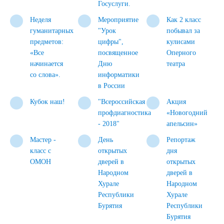
Госуслуги.
Неделя
Мероприятие
Как 2 класс
гуманитарных
"Урок
побывал за
предметов:
цифры",
кулисами
«Все
посвященное
Оперного
начинается
Дню
театра
со слова».
информатики
в России
Кубок наш!
"Всероссийская
Акция
профдиагностика
«Новогодний
- 2018"
апельсин»
Мастер -
День
Репортаж
класс с
открытых
дня
ОМОН
дверей в
открытых
Народном
дверей в
Хурале
Народном
Республики
Хурале
Бурятия
Республики
Бурятия