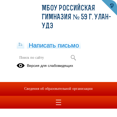
МБОУ РОССИЙСКАЯ
ГИМНАЗИЯ № 59 Г. УЛАН-
УДЭ
Написать письмо
Мероприятие "Урок цифры",
Версия для слабовидящих
посвященное Дню информатики в
России
05.12.2018
Сведения об образовательной организации
Урок цыфры.pdf
(скачать)
(посмотреть)