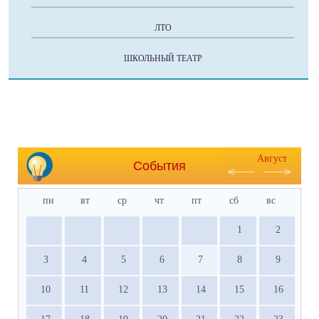
ЛТО
ШКОЛЬНЫЙ ТЕАТР
Август
События
пн
вт
ср
чт
пт
сб
вс
1
2
3
4
5
6
7
8
9
10
11
12
13
14
15
16