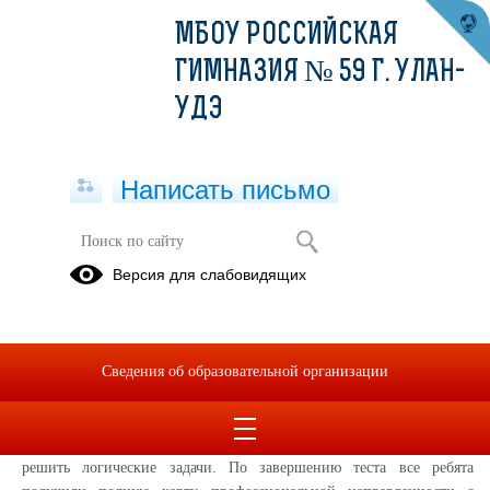
МБОУ РОССИЙСКАЯ
ГИМНАЗИЯ № 59 Г. УЛАН-
УДЭ
Написать письмо
"Всероссийская профдиагностика -
Версия для слабовидящих
2018"
14.12.2018
6 и 7 декабря старшеклассники, учащиеся 9-10-х классов
Сведения об образовательной организации
нашей гимназии, приняли активное участие в акции
"Всероссийская профдиагностика - 2018". По регламенту данного
тестирования требовалось ответить на 89 вопросов за 30 минут,
решить логические задачи. По завершению теста все ребята