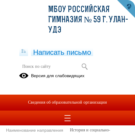
МБОУ РОССИЙСКАЯ
ГИМНАЗИЯ № 59 Г. УЛАН-
УДЭ
Написать письмо
Учитель
Версия для слабовидящих
Очирова Татьяна
Васильевна
Уровень образования
высшее
Сведения об образовательной организации
Ученая степень
нет
Ученое звание
нет
Наименование направления
История и социально-