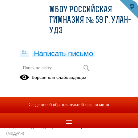
МБОУ РОССИЙСКАЯ
ГИМНАЗИЯ № 59 Г. УЛАН-
УДЭ
Написать письмо
Учитель
Версия для слабовидящих
Цыдыпова
Елена
Батожаргаловна
Сведения об образовательной организации
Уровень образования
Высшее
Преподаваемые учебные
Русский язык, Литература,
предметы, курсы, дисциплины
Риторика
(модули)