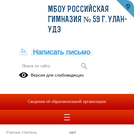
МБОУ РОССИЙСКАЯ
ГИМНАЗИЯ № 59 Г. УЛАН-
УДЭ
Написать письмо
Учитель начальных классов
Версия для слабовидящих
Петрова Галина
Анатольевна
Уровень образования
высшее
Сведения об образовательной организации
Преподаваемые учебные
Математика, Русский язык,
предметы, курсы, дисциплины
Чтение, Окружающий мир или
(модули)
Мир вокруг нас
Ученая степень
нет