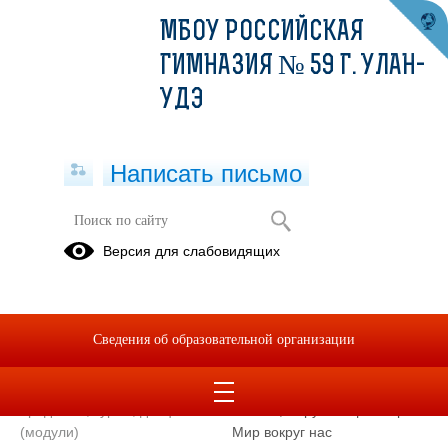
МБОУ РОССИЙСКАЯ
ГИМНАЗИЯ № 59 Г. УЛАН-
УДЭ
Написать письмо
Учитель начальных классов
Версия для слабовидящих
Семешкова
Ирина
Степановна
Сведения об образовательной организации
Уровень образования
Высшее
Преподаваемые учебные
Математика, Русский язык,
предметы, курсы, дисциплины
Чтение, Окружающий мир или
(модули)
Мир вокруг нас