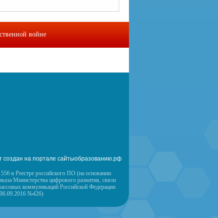
ественной войне
омы
Контакты
т создан на портале сайтыобразованию.рф
556 в Реестре российского ПО (на основании
иказа Министерства цифрового развития, связи
массовых коммуникаций Российской Федерации
 06.09.2016 №426)