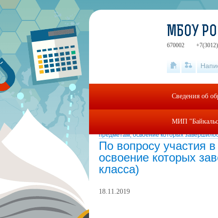
МБОУ РО
670002
+7(3012)
Напи
Сведения об об
МИП "Байкальс
Главная
»
ГОСУДАРСТВЕННАЯ ИТОГОВА
предметам, освоение которых завершилось
По вопросу участия 
освоение которых зав
класса)
18.11.2019