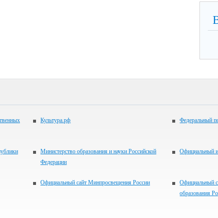
ственных
Культура.рф
Федеральный по
публики
Министерство образования и науки Российской
Официальный 
Федерации
Официальный сайт Минпросвещения России
Официальный с
образования Р