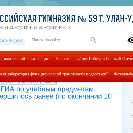
ССИЙСКАЯ ГИМНАЗИЯ № 59 Г. УЛАН-
45-31-22, +7(3012) 44-83-29, +7(3012) 44-45-66
сать письмо
разовательной организации
Новости
77 лет Победе в Великой Отеч
кая лаборатория функциональной грамотности подростков"
Фотоальб
Я АТТЕСТАЦИЯ
»
По вопросу участия в ГИА по учебным
 ранее (по окончании 10 класса)
в ГИА по учебным предметам,
ершилось ранее (по окончании 10