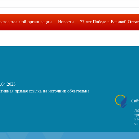
разовательной организации
Новости
77 лет Победе в Великой Отеч
кая лаборатория функциональной грамотности подростков"
Фотоальб
.04.2023
тивная прямая ссылка на источник обязательна
Сай
№1
пр
и 
от