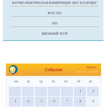
НАУЧНО-ПРАКТИЧЕСКАЯ КОНФЕРЕНЦИЯ "ШАГ В БУДУЩЕЕ"
ФГОС 2021
ЛТО
ШКОЛЬНЫЙ ТЕАТР
Август
События
пн
вт
ср
чт
пт
сб
вс
1
2
3
4
5
6
7
8
9