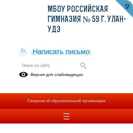
МБОУ РОССИЙСКАЯ
ГИМНАЗИЯ № 59 Г. УЛАН-
УДЭ
Написать письмо
Программа стажировочного курса
Версия для слабовидящих
«Технологии реализации
межпредметных связей как
инструмент достижения
образовательных результатов ФГОС
Сведения об образовательной организации
ОО: дидактический практикум»
24.06.2019