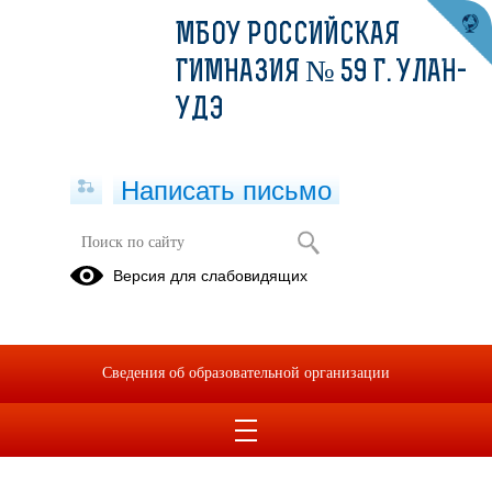
МБОУ РОССИЙСКАЯ
ГИМНАЗИЯ № 59 Г. УЛАН-
УДЭ
Написать письмо
Олимпиада БГУ «Байкальская
Версия для слабовидящих
перспектива» для выпускников
15.01.2019
Сведения об образовательной организации
Олимпиада БГУ.pdf
(скачать)
(посмотреть)