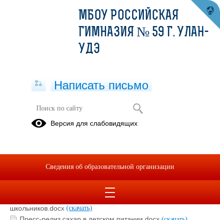
МБОУ РОССИЙСКАЯ
ГИМНАЗИЯ № 59 Г. УЛАН-
УДЭ
Написать письмо
Здоровое питание школьников
Версия для слабовидящих
Здоровое питание школьников
Сведения об образовательной организации
Пресс-релиз как составить меню здорового питания
школьников.docx
(скачать)
Пресс-релиз о правилах здорового питания
школьников.docx
(скачать)
Пресс-релиз сахар в детском питании.docx
(скачать)