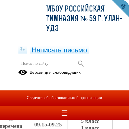
МБОУ РОССИЙСКАЯ
ГИМНАЗИЯ № 59 Г. УЛАН-
УДЭ
Написать письмо
Режим питания
Версия для слабовидящих
01.04.2021
РЕЖИМ РАБОТЫ СТОЛОВОЙ
I
СМЕНА
Сведения об образовательной организации
ОРГАНИЗОВАННОЕ ПИТАНИЕ
II
5 класс
09.15-09.25
перемена
1 класс