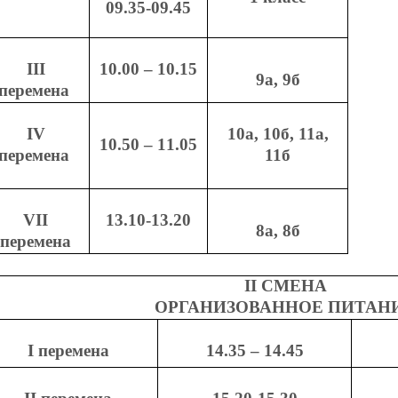
09.35-09.45
III
10.00 – 10.15
9а, 9б
перемена
IV
10а, 10б, 11а,
10.50 – 11.05
перемена
11б
VII
13.10-13.20
8а, 8б
перемена
II
СМЕНА
ОРГАНИЗОВАННОЕ ПИТАН
I
перемена
14.35 – 14.45