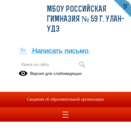
МБОУ РОССИЙСКАЯ
ГИМНАЗИЯ № 59 Г. УЛАН-
УДЭ
Написать письмо
Апелляция ЕГЭ
Версия для слабовидящих
Приказ Минобрнауки РБ № 883 о внесении изменений в
график обработки апелляций (1).pdf
(скачать)
(посмотреть)
Приказ Минобрнауки РБ № 770 об утверждении
Сведения об образовательной организации
регламента работы кофликтной комиссии(подача
апелляций).pdf
(скачать)
(посмотреть)