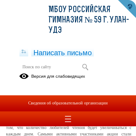
МБОУ РОССИЙСКАЯ
ГИМНАЗИЯ № 59 Г. УЛАН-
УДЭ
Написать письмо
День книгодарения
Версия для слабовидящих
20.02.2022
14 февраля учащиеся гимназии приняли активное участие
во Всероссийской акции "Подари книгу" в рамках
Сведения об образовательной организации
Международного Дня книгодарения. Гимназисты с радостью
дарили книги нашей школьной библиотеке, говорили приятные
слова напутствия будущим читателям, выражали уверенность в
том, что количество любителей чтения будет увеличиваться с
каждым днем. Самыми активными участниками акции стали