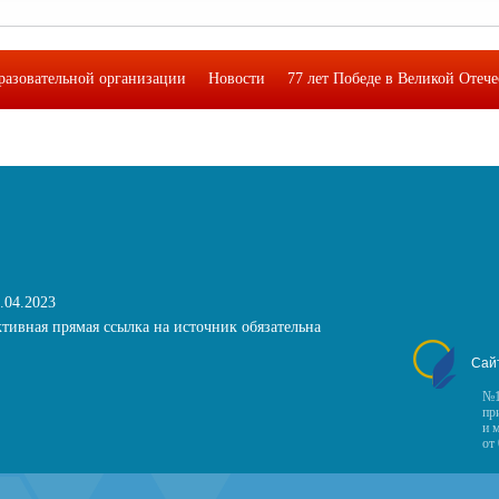
разовательной организации
Новости
77 лет Победе в Великой Отеч
кая лаборатория функциональной грамотности подростков"
Фотоальб
.04.2023
тивная прямая ссылка на источник обязательна
Сай
№1
пр
и 
от