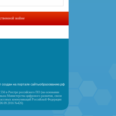
ественной войне
омы
Контакты
т создан на портале сайтыобразованию.рф
556 в Реестре российского ПО (на основании
иказа Министерства цифрового развития, связи
массовых коммуникаций Российской Федерации
 06.09.2016 №426)