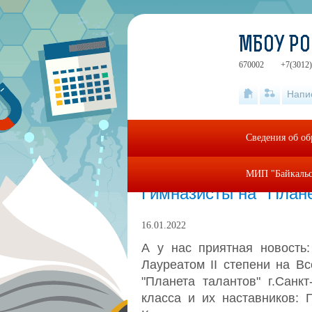
МБОУ РО
670002
+7(3012)
Напи
Сведения об об
МИП "Байкальс
Главная
»
Новости
Гимназисты на "Плане
16.01.2022
А у нас приятная новость
Лауреатом
II
степени на Все
"Планета талантов" г.Санк
класса и их наставников: Г