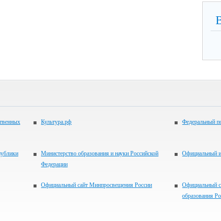
ственных
Культура.рф
Федеральный по
публики
Министерство образования и науки Российской
Официальный 
Федерации
Официальный сайт Минпросвещения России
Официальный с
образования Р