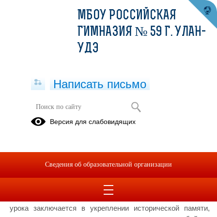
МБОУ РОССИЙСКАЯ
ГИМНАЗИЯ № 59 Г. УЛАН-
УДЭ
Написать письмо
Всероссийский урок «Имя твое
Версия для слабовидящих
неизвестно, подвиг твой
бессмертен»
26.11.2020
Сведения об образовательной организации
Учащиеся гимназии примут участие во
Всероссийском уроке «Имя твое неизвестно, подвиг твой
бессмертен», который состоится 3 декабря 2020г. Цель
урока заключается в укреплении исторической памяти,