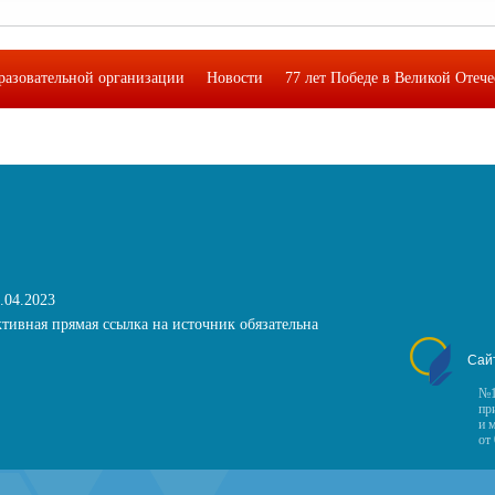
разовательной организации
Новости
77 лет Победе в Великой Отеч
кая лаборатория функциональной грамотности подростков"
Фотоальб
.04.2023
тивная прямая ссылка на источник обязательна
Сай
№1
пр
и 
от