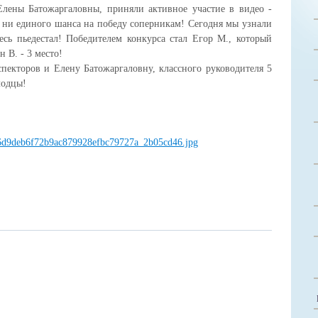
Елены Батожаргаловны, приняли активное участие в видео -
 ни единого шанса на победу соперникам! Сегодня мы узнали
сь пьедестал! Победителем конкурса стал Егор М., который
н В. - 3 место!
екторов и Елену Батожаргаловну, классного руководителя 5
лодцы!