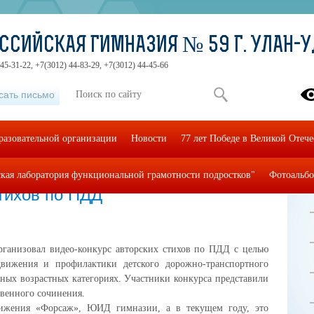
ССИЙСКАЯ ГИМНАЗИЯ № 59 Г. УЛАН-
45-31-22, +7(3012) 44-83-29, +7(3012) 44-45-66
сать письмо
разовательной организации
Новости
77 лет Победе в Великой Отеч
кая лаборатория функциональной грамотности подростков"
Фотоальб
тихов по ПДД
ганизовал видео-конкурс авторских стихов по ПДД с целью
движения и профилактики детского дорожно-транспортного
зных возрастных категориях. Участники конкурса представили
твенного сочинения.
ижения «Форсаж», ЮИД гимназии, а в текущем году, это