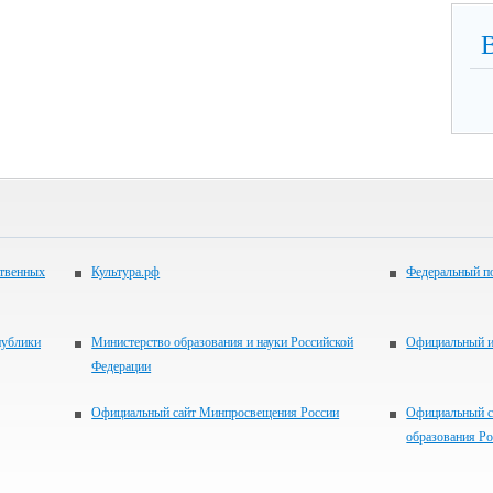
ственных
Культура.рф
Федеральный по
публики
Министерство образования и науки Российской
Официальный 
Федерации
Официальный сайт Минпросвещения России
Официальный с
образования Р