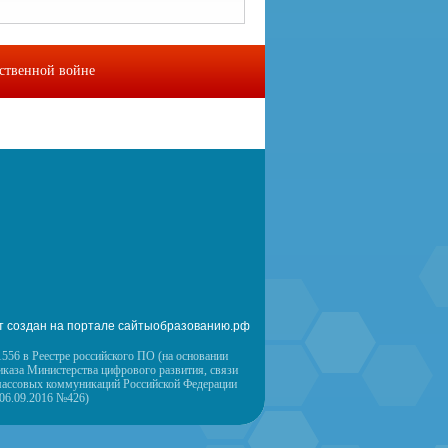
ественной войне
омы
Контакты
т создан на портале сайтыобразованию.рф
556 в Реестре российского ПО (на основании
иказа Министерства цифрового развития, связи
массовых коммуникаций Российской Федерации
 06.09.2016 №426)