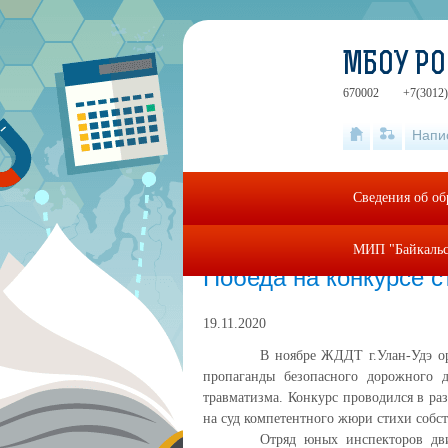
МБОУ РО
670002
+7(3012)
Напи
Сведения об об
МИП "Байкальс
Главная
»
Новости
Победа на конкурсе с
19.11.2020
В ноябре ЖДДТ г.Улан-Удэ ор
пропаганды безопасного дорожного 
травматизма. Конкурс проводился в ра
на суд компетентного жюри стихи собс
Отряд юных инспекторов дв